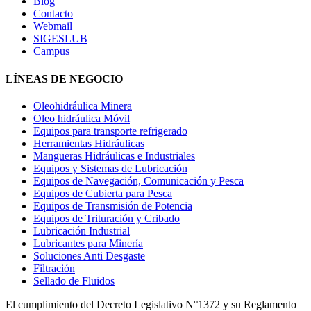
Blog
Contacto
Webmail
SIGESLUB
Campus
LÍNEAS DE NEGOCIO
Oleohidráulica Minera
Oleo hidráulica Móvil
Equipos para transporte refrigerado
Herramientas Hidráulicas
Mangueras Hidráulicas e Industriales
Equipos y Sistemas de Lubricación
Equipos de Navegación, Comunicación y Pesca
Equipos de Cubierta para Pesca
Equipos de Transmisión de Potencia
Equipos de Trituración y Cribado
Lubricación Industrial
Lubricantes para Minería
Soluciones Anti Desgaste
Filtración
Sellado de Fluidos
El cumplimiento del Decreto Legislativo N°1372 y su Reglamento