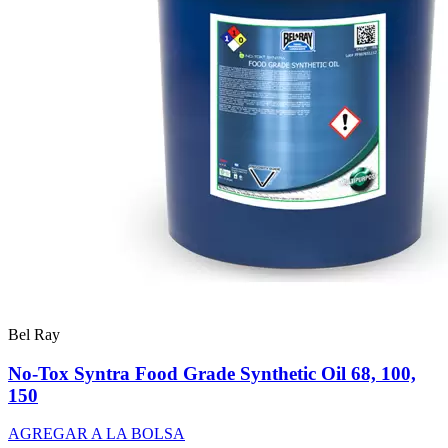
Bel Ray
No-Tox Syntra Food Grade Synthetic Oil 68, 100,
150
AGREGAR A LA BOLSA