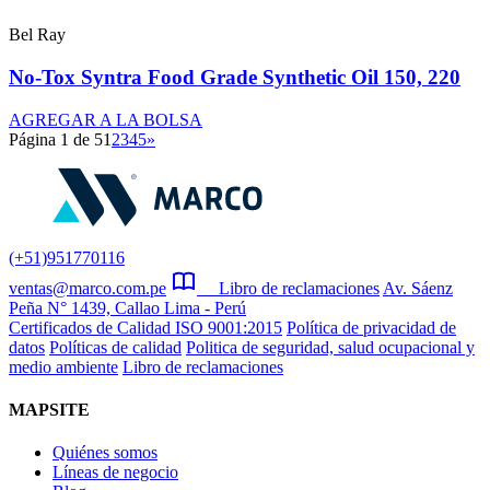
Bel Ray
No-Tox Syntra Food Grade Synthetic Oil 150, 220
AGREGAR A LA BOLSA
Página 1 de 5
1
2
3
4
5
»
(+51)951770116
ventas@marco.com.pe
Libro de reclamaciones
Av. Sáenz
Peña N° 1439, Callao Lima - Perú
Certificados de Calidad ISO 9001:2015
Política de privacidad de
datos
Políticas de calidad
Politica de seguridad, salud ocupacional y
medio ambiente
Libro de reclamaciones
MAPSITE
Quiénes somos
Líneas de negocio