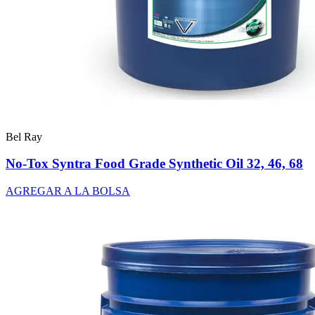
Bel Ray
No-Tox Syntra Food Grade Synthetic Oil 32, 46, 68
AGREGAR A LA BOLSA