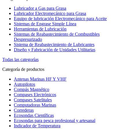
Lubricador a Gas para Grasa
Lubricador Electromecánico para Grasa
Equipo de lubricación Electromecánico para Aceite
Sistemas de Engrase Simple Línea
Herramientas de Lubricación
Sistemas de Reabastecimiento de Combustibles
Despresurizado
Sistema de Reabastecimiento de Lubricantes
Diseño y Fabricación de Unidades Utilitarias
Todas las categorías
Categoría de productos
Antenas Marinas HF Y VHF
Autopilotos
Compás Magnético
Compases Electrónicos
Compases Satelitales
Computadoras Marinas
Correderas
Ecosondas Científicas
Ecosondas para pesca profesional y artesanal
Indicador de Temperatura