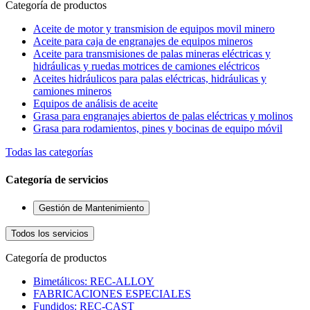
Categoría de productos
Aceite de motor y transmision de equipos movil minero
Aceite para caja de engranajes de equipos mineros
Aceite para transmisiones de palas mineras eléctricas y
hidráulicas y ruedas motrices de camiones eléctricos
Aceites hidráulicos para palas eléctricas, hidráulicas y
camiones mineros
Equipos de análisis de aceite
Grasa para engranajes abiertos de palas eléctricas y molinos
Grasa para rodamientos, pines y bocinas de equipo móvil
Todas las categorías
Categoría de servicios
Gestión de Mantenimiento
Todos los servicios
Categoría de productos
Bimetálicos: REC-ALLOY
FABRICACIONES ESPECIALES
Fundidos: REC-CAST