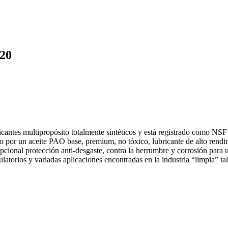
220
ntes multipropósito totalmente sintéticos y está registrado como NSF 
 por un aceite PAO base, premium, no tóxico, lubricante de alto rendim
onal protección anti-desgaste, contra la herrumbre y corrosión para u
latorios y variadas aplicaciones encontradas en la industria “limpia” ta