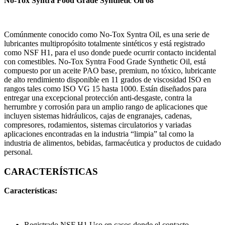
No-Tox Syntra Food Grade Synthetic Oil 68
Comúnmente conocido como No-Tox Syntra Oil, es una serie de
lubricantes multipropósito totalmente sintéticos y está registrado
como NSF H1, para el uso donde puede ocurrir contacto incidental
con comestibles. No-Tox Syntra Food Grade Synthetic Oil, está
compuesto por un aceite PAO base, premium, no tóxico, lubricante
de alto rendimiento disponible en 11 grados de viscosidad ISO en
rangos tales como ISO VG 15 hasta 1000. Están diseñados para
entregar una excepcional protección anti-desgaste, contra la
herrumbre y corrosión para un amplio rango de aplicaciones que
incluyen sistemas hidráulicos, cajas de engranajes, cadenas,
compresores, rodamientos, sistemas circulatorios y variadas
aplicaciones encontradas en la industria “limpia” tal como la
industria de alimentos, bebidas, farmacéutica y productos de cuidado
personal.
CARACTERÍSTICAS
Características:
Registrado NSF H1 Uso en casos donde el contacto