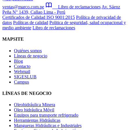
ventas@marco.com.pe
Libro de reclamaciones
Av. Sáenz
Peña N° 1439, Callao Lima - Perú
Certificados de Calidad ISO 9001:2015
Política de privacidad de
datos
Políticas de calidad
Politica de seguridad, salud ocupacional y
medio ambiente
Libro de reclamaciones
MAPSITE
Quiénes somos
Líneas de negocio
Blog
Contacto
Webmail
SIGESLUB
Campus
LÍNEAS DE NEGOCIO
Oleohidráulica Minera
Oleo hidráulica Móvil
Equipos para transporte refrigerado
Herramientas Hidráulicas
Mangueras Hidráulicas e Industriales