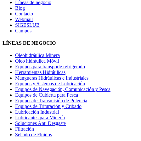
Líneas de negocio
Blog
Contacto
Webmail
SIGESLUB
Campus
LÍNEAS DE NEGOCIO
Oleohidráulica Minera
Oleo hidráulica Móvil
Equipos para transporte refrigerado
Herramientas Hidráulicas
Mangueras Hidráulicas e Industriales
Equipos y Sistemas de Lubricación
Equipos de Navegación, Comunicación y Pesca
Equipos de Cubierta para Pesca
Equipos de Transmisión de Potencia
Equipos de Trituración y Cribado
Lubricación Industrial
Lubricantes para Minería
Soluciones Anti Desgaste
Filtración
Sellado de Fluidos