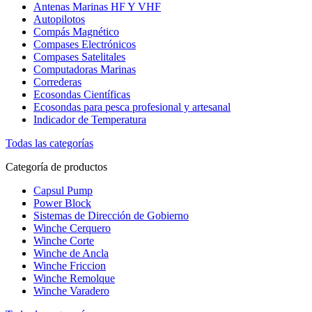
Antenas Marinas HF Y VHF
Autopilotos
Compás Magnético
Compases Electrónicos
Compases Satelitales
Computadoras Marinas
Correderas
Ecosondas Científicas
Ecosondas para pesca profesional y artesanal
Indicador de Temperatura
Todas las categorías
Categoría de productos
Capsul Pump
Power Block
Sistemas de Dirección de Gobierno
Winche Cerquero
Winche Corte
Winche de Ancla
Winche Friccion
Winche Remolque
Winche Varadero