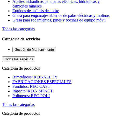
Aceites hidráulicos para palas eléctricas, hidráulicas y
camiones mineros
Equipos de análisis de aceite
Grasa para engranajes abiertos de palas eléctricas y molinos
Grasa para rodamientos, pines y bocinas de equipo móvil
Todas las categorías
Categoría de servicios
Gestión de Mantenimiento
Todos los servicios
Categoría de productos
Bimetálicos: REC-ALLOY
FABRICACIONES ESPECIALES
Fundidos: REC-CAST
Impacto: REC-IMPACT
Polímeros: REC-POLI
Todas las categorías
Categoría de productos