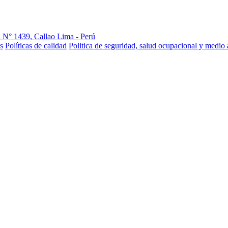
 N° 1439, Callao Lima - Perú
s
Políticas de calidad
Politica de seguridad, salud ocupacional y medio