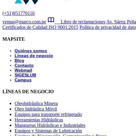
(+51)951770116
ventas@marco.com.pe
Libro de reclamaciones
Av. Sáenz Peña
Certificados de Calidad ISO 9001:2015
Política de privacidad de dato
MAPSITE
Quiénes somos
Líneas de negocio
Blog
Contacto
Webmail
SIGESLUB
Campus
LÍNEAS DE NEGOCIO
Oleohidráulica Minera
Oleo hidráulica Móvil
Equipos para transporte refrigerado
Herramientas Hidráulicas
Mangueras Hidráulicas e Industriales
Equipos y Sistemas de Lubricación