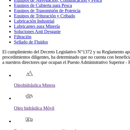
Equipos de Navegación, Comunicación y Pesca
Equipos de Cubierta para Pesca
Equipos de Transmisión de Potencia
Equipos de Trituración y Cribado
Lubricación Industrial
Lubricantes para Minería
Soluciones Anti Desgaste
Filtración
Sellado de Fluidos
El cumplimiento del Decreto Legislativo N°1372 y su Reglamento a
procedimientos diligentes, ha determinado que no cuenta con beneficiar
a nuestros directores que ocupan el Puesto Administrativo Superior -
Oleohidráulica Minera
Oleo hidráulica Móvil