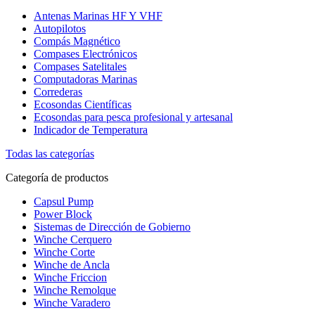
Antenas Marinas HF Y VHF
Autopilotos
Compás Magnético
Compases Electrónicos
Compases Satelitales
Computadoras Marinas
Correderas
Ecosondas Científicas
Ecosondas para pesca profesional y artesanal
Indicador de Temperatura
Todas las categorías
Categoría de productos
Capsul Pump
Power Block
Sistemas de Dirección de Gobierno
Winche Cerquero
Winche Corte
Winche de Ancla
Winche Friccion
Winche Remolque
Winche Varadero