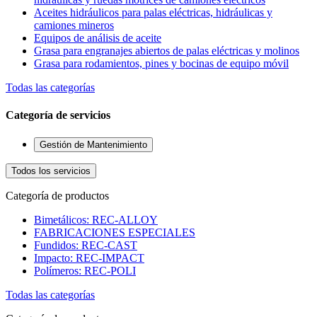
Aceites hidráulicos para palas eléctricas, hidráulicas y
camiones mineros
Equipos de análisis de aceite
Grasa para engranajes abiertos de palas eléctricas y molinos
Grasa para rodamientos, pines y bocinas de equipo móvil
Todas las categorías
Categoría de servicios
Gestión de Mantenimiento
Todos los servicios
Categoría de productos
Bimetálicos: REC-ALLOY
FABRICACIONES ESPECIALES
Fundidos: REC-CAST
Impacto: REC-IMPACT
Polímeros: REC-POLI
Todas las categorías