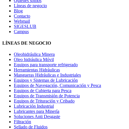
Quiénes somos
Líneas de negocio
Blog
Contacto
Webmail
SIGESLUB
Campus
LÍNEAS DE NEGOCIO
Oleohidráulica Minera
Oleo hidráulica Móvil
Equipos para transporte refrigerado
Herramientas Hidráulicas
Mangueras Hidráulicas e Industriales
Equipos y Sistemas de Lubricación
Equipos de Navegación, Comunicación y Pesca
Equipos de Cubierta para Pesca
Equipos de Transmisión de Potencia
Equipos de Trituración y Cribado
Lubricación Industrial
Lubricantes para Minería
Soluciones Anti Desgaste
Filtración
Sellado de Fluidos