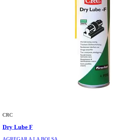
CRC
Dry Lube F
AGREGAR A LA BOLSA