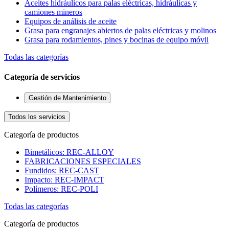
Aceites hidráulicos para palas eléctricas, hidráulicas y
camiones mineros
Equipos de análisis de aceite
Grasa para engranajes abiertos de palas eléctricas y molinos
Grasa para rodamientos, pines y bocinas de equipo móvil
Todas las categorías
Categoría de servicios
Gestión de Mantenimiento
Todos los servicios
Categoría de productos
Bimetálicos: REC-ALLOY
FABRICACIONES ESPECIALES
Fundidos: REC-CAST
Impacto: REC-IMPACT
Polímeros: REC-POLI
Todas las categorías
Categoría de productos