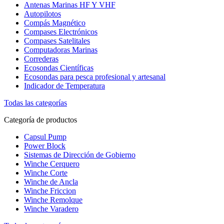
Antenas Marinas HF Y VHF
Autopilotos
Compás Magnético
Compases Electrónicos
Compases Satelitales
Computadoras Marinas
Correderas
Ecosondas Científicas
Ecosondas para pesca profesional y artesanal
Indicador de Temperatura
Todas las categorías
Categoría de productos
Capsul Pump
Power Block
Sistemas de Dirección de Gobierno
Winche Cerquero
Winche Corte
Winche de Ancla
Winche Friccion
Winche Remolque
Winche Varadero