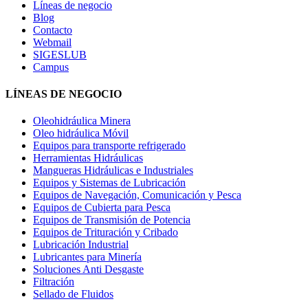
Líneas de negocio
Blog
Contacto
Webmail
SIGESLUB
Campus
LÍNEAS DE NEGOCIO
Oleohidráulica Minera
Oleo hidráulica Móvil
Equipos para transporte refrigerado
Herramientas Hidráulicas
Mangueras Hidráulicas e Industriales
Equipos y Sistemas de Lubricación
Equipos de Navegación, Comunicación y Pesca
Equipos de Cubierta para Pesca
Equipos de Transmisión de Potencia
Equipos de Trituración y Cribado
Lubricación Industrial
Lubricantes para Minería
Soluciones Anti Desgaste
Filtración
Sellado de Fluidos