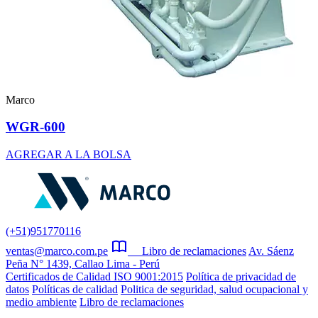
Marco
WGR-600
AGREGAR A LA BOLSA
(+51)951770116
ventas@marco.com.pe
Libro de reclamaciones
Av. Sáenz
Peña N° 1439, Callao Lima - Perú
Certificados de Calidad ISO 9001:2015
Política de privacidad de
datos
Políticas de calidad
Politica de seguridad, salud ocupacional y
medio ambiente
Libro de reclamaciones