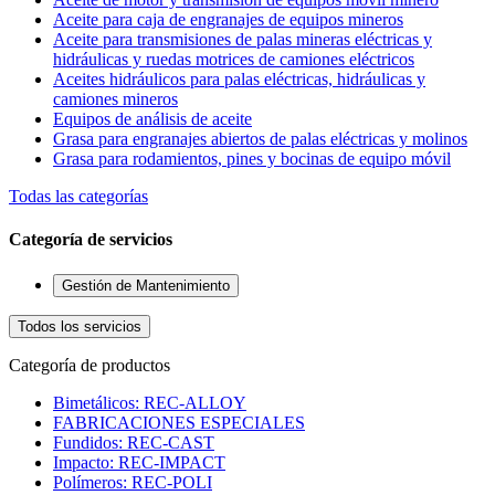
Aceite para caja de engranajes de equipos mineros
Aceite para transmisiones de palas mineras eléctricas y
hidráulicas y ruedas motrices de camiones eléctricos
Aceites hidráulicos para palas eléctricas, hidráulicas y
camiones mineros
Equipos de análisis de aceite
Grasa para engranajes abiertos de palas eléctricas y molinos
Grasa para rodamientos, pines y bocinas de equipo móvil
Todas las categorías
Categoría de servicios
Gestión de Mantenimiento
Todos los servicios
Categoría de productos
Bimetálicos: REC-ALLOY
FABRICACIONES ESPECIALES
Fundidos: REC-CAST
Impacto: REC-IMPACT
Polímeros: REC-POLI