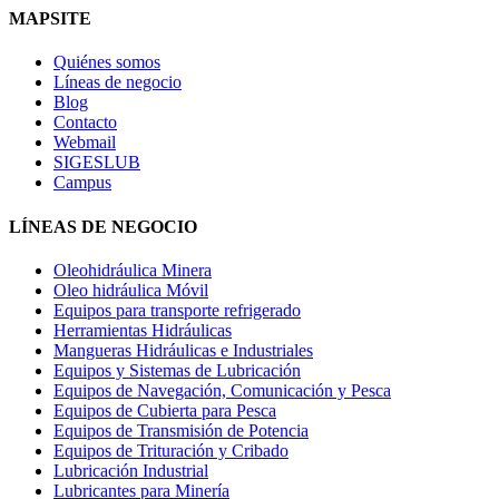
MAPSITE
Quiénes somos
Líneas de negocio
Blog
Contacto
Webmail
SIGESLUB
Campus
LÍNEAS DE NEGOCIO
Oleohidráulica Minera
Oleo hidráulica Móvil
Equipos para transporte refrigerado
Herramientas Hidráulicas
Mangueras Hidráulicas e Industriales
Equipos y Sistemas de Lubricación
Equipos de Navegación, Comunicación y Pesca
Equipos de Cubierta para Pesca
Equipos de Transmisión de Potencia
Equipos de Trituración y Cribado
Lubricación Industrial
Lubricantes para Minería