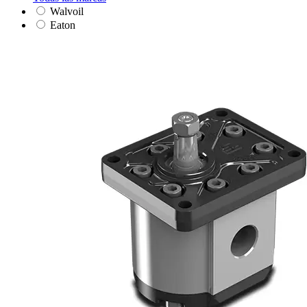
Walvoil
Eaton