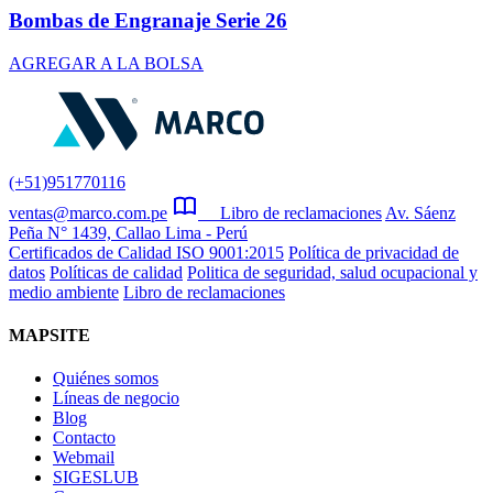
Bombas de Engranaje Serie 26
AGREGAR A LA BOLSA
(+51)951770116
ventas@marco.com.pe
Libro de reclamaciones
Av. Sáenz
Peña N° 1439, Callao Lima - Perú
Certificados de Calidad ISO 9001:2015
Política de privacidad de
datos
Políticas de calidad
Politica de seguridad, salud ocupacional y
medio ambiente
Libro de reclamaciones
MAPSITE
Quiénes somos
Líneas de negocio
Blog
Contacto
Webmail
SIGESLUB