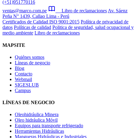
(+51)951770116
ventas@marco.com.pe
Libro de reclamaciones
Av. Sáenz
Peña N° 1439, Callao Lima - Perú
Certificados de Calidad ISO 9001:2015
Política de privacidad de
datos
Políticas de calidad
Politica de seguridad, salud ocupacional y
medio ambiente
Libro de reclamaciones
MAPSITE
Quiénes somos
Líneas de negocio
Blog
Contacto
Webmail
SIGESLUB
Campus
LÍNEAS DE NEGOCIO
Oleohidráulica Minera
Oleo hidráulica Móvil
Equipos para transporte refrigerado
Herramientas Hidráulicas
Mangueras Hidráulicas e Industriales