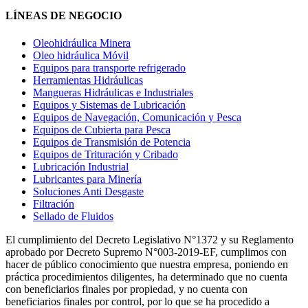
LÍNEAS DE NEGOCIO
Oleohidráulica Minera
Oleo hidráulica Móvil
Equipos para transporte refrigerado
Herramientas Hidráulicas
Mangueras Hidráulicas e Industriales
Equipos y Sistemas de Lubricación
Equipos de Navegación, Comunicación y Pesca
Equipos de Cubierta para Pesca
Equipos de Transmisión de Potencia
Equipos de Trituración y Cribado
Lubricación Industrial
Lubricantes para Minería
Soluciones Anti Desgaste
Filtración
Sellado de Fluidos
El cumplimiento del Decreto Legislativo N°1372 y su Reglamento
aprobado por Decreto Supremo N°003-2019-EF, cumplimos con
hacer de público conocimiento que nuestra empresa, poniendo en
práctica procedimientos diligentes, ha determinado que no cuenta
con beneficiarios finales por propiedad, y no cuenta con
beneficiarios finales por control, por lo que se ha procedido a