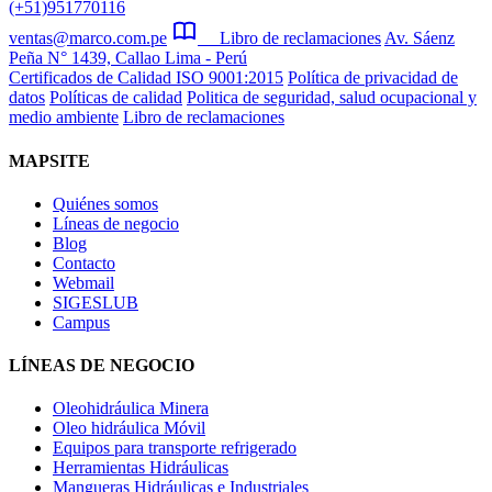
(+51)951770116
ventas@marco.com.pe
Libro de reclamaciones
Av. Sáenz
Peña N° 1439, Callao Lima - Perú
Certificados de Calidad ISO 9001:2015
Política de privacidad de
datos
Políticas de calidad
Politica de seguridad, salud ocupacional y
medio ambiente
Libro de reclamaciones
MAPSITE
Quiénes somos
Líneas de negocio
Blog
Contacto
Webmail
SIGESLUB
Campus
LÍNEAS DE NEGOCIO
Oleohidráulica Minera
Oleo hidráulica Móvil
Equipos para transporte refrigerado
Herramientas Hidráulicas
Mangueras Hidráulicas e Industriales