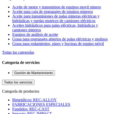
Aceite de motor y transmision de equipos movil minero
Aceite para caja de engranajes de equipos mineros
Aceite para transmisiones de palas mineras eléctricas y
hidráulicas y ruedas motrices de camiones eléctricos
Aceites hidráulicos para palas eléctricas, hidráulicas y
camiones mineros
Equipos de análisis de aceite
Grasa para engranajes abiertos de palas eléctricas y molinos
Grasa para rodamientos, pines y bocinas de equipo móvil
Todas las categorías
Categoría de servicios
Gestión de Mantenimiento
Todos los servicios
Categoría de productos
Bimetálicos: REC-ALLOY
FABRICACIONES ESPECIALES
Fundidos: REC-CAST
Impacto: REC-IMPACT