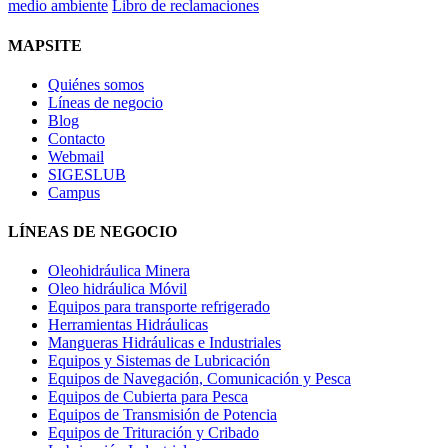
medio ambiente
Libro de reclamaciones
MAPSITE
Quiénes somos
Líneas de negocio
Blog
Contacto
Webmail
SIGESLUB
Campus
LÍNEAS DE NEGOCIO
Oleohidráulica Minera
Oleo hidráulica Móvil
Equipos para transporte refrigerado
Herramientas Hidráulicas
Mangueras Hidráulicas e Industriales
Equipos y Sistemas de Lubricación
Equipos de Navegación, Comunicación y Pesca
Equipos de Cubierta para Pesca
Equipos de Transmisión de Potencia
Equipos de Trituración y Cribado