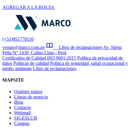
AGREGAR A LA BOLSA
(+51)951770116
ventas@marco.com.pe
Libro de reclamaciones
Av. Sáenz
Peña N° 1439, Callao Lima - Perú
Certificados de Calidad ISO 9001:2015
Política de privacidad de
datos
Políticas de calidad
Politica de seguridad, salud ocupacional y
medio ambiente
Libro de reclamaciones
MAPSITE
Quiénes somos
Líneas de negocio
Blog
Contacto
Webmail
SIGESLUB
Campus