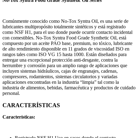
No-Tox Syntra Food Grade Synthetic Oil Series
Comúnmente conocido como No-Tox Syntra Oil, es una serie de
lubricantes multipropósito totalmente sintéticos y está registrado
como NSF H1, para el uso donde puede ocurrir contacto incidental
con comestibles. No-Tox Syntra Food Grade Synthetic Oil, está
compuesto por un aceite PAO base, premium, no tóxico, lubricante
de alto rendimiento disponible en 11 grados de viscosidad ISO en
rangos tales como ISO VG 15 hasta 1000. Están diseñados para
entregar una excepcional protección anti-desgaste, contra la
herrumbre y corrosión para un amplio rango de aplicaciones que
incluyen sistemas hidráulicos, cajas de engranajes, cadenas,
compresores, rodamientos, sistemas circulatorios y variadas
aplicaciones encontradas en la industria “limpia” tal como la
industria de alimentos, bebidas, farmacéutica y productos de cuidado
personal.
CARACTERÍSTICAS
Características:
Registrado NSF H1 Uso en casos donde el contacto