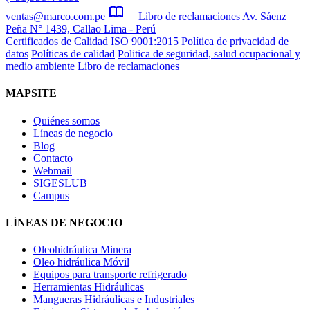
ventas@marco.com.pe
Libro de reclamaciones
Av. Sáenz
Peña N° 1439, Callao Lima - Perú
Certificados de Calidad ISO 9001:2015
Política de privacidad de
datos
Políticas de calidad
Politica de seguridad, salud ocupacional y
medio ambiente
Libro de reclamaciones
MAPSITE
Quiénes somos
Líneas de negocio
Blog
Contacto
Webmail
SIGESLUB
Campus
LÍNEAS DE NEGOCIO
Oleohidráulica Minera
Oleo hidráulica Móvil
Equipos para transporte refrigerado
Herramientas Hidráulicas
Mangueras Hidráulicas e Industriales