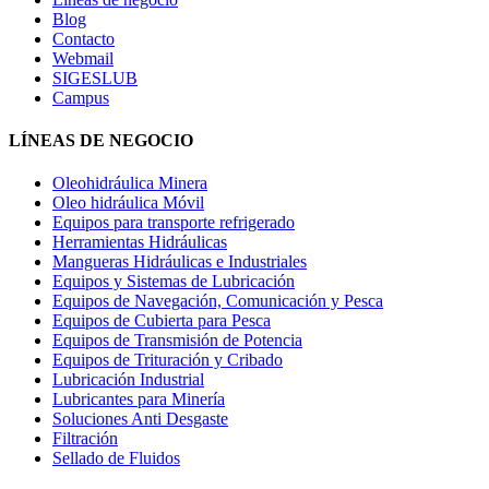
Blog
Contacto
Webmail
SIGESLUB
Campus
LÍNEAS DE NEGOCIO
Oleohidráulica Minera
Oleo hidráulica Móvil
Equipos para transporte refrigerado
Herramientas Hidráulicas
Mangueras Hidráulicas e Industriales
Equipos y Sistemas de Lubricación
Equipos de Navegación, Comunicación y Pesca
Equipos de Cubierta para Pesca
Equipos de Transmisión de Potencia
Equipos de Trituración y Cribado
Lubricación Industrial
Lubricantes para Minería
Soluciones Anti Desgaste
Filtración
Sellado de Fluidos