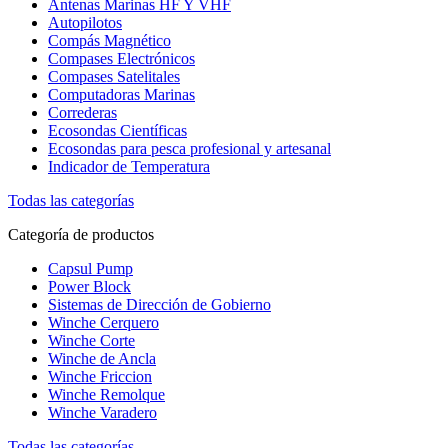
Antenas Marinas HF Y VHF
Autopilotos
Compás Magnético
Compases Electrónicos
Compases Satelitales
Computadoras Marinas
Correderas
Ecosondas Científicas
Ecosondas para pesca profesional y artesanal
Indicador de Temperatura
Todas las categorías
Categoría de productos
Capsul Pump
Power Block
Sistemas de Dirección de Gobierno
Winche Cerquero
Winche Corte
Winche de Ancla
Winche Friccion
Winche Remolque
Winche Varadero
Todas las categorías