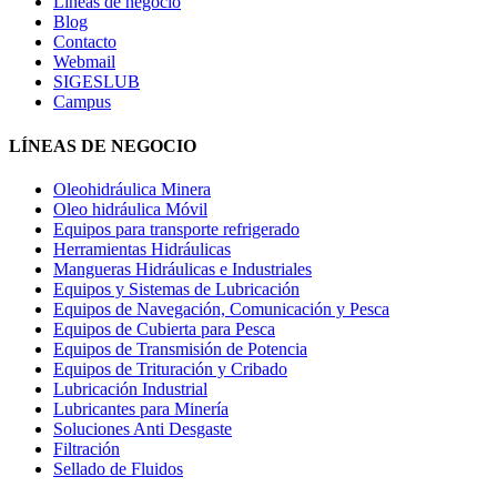
Líneas de negocio
Blog
Contacto
Webmail
SIGESLUB
Campus
LÍNEAS DE NEGOCIO
Oleohidráulica Minera
Oleo hidráulica Móvil
Equipos para transporte refrigerado
Herramientas Hidráulicas
Mangueras Hidráulicas e Industriales
Equipos y Sistemas de Lubricación
Equipos de Navegación, Comunicación y Pesca
Equipos de Cubierta para Pesca
Equipos de Transmisión de Potencia
Equipos de Trituración y Cribado
Lubricación Industrial
Lubricantes para Minería
Soluciones Anti Desgaste
Filtración
Sellado de Fluidos