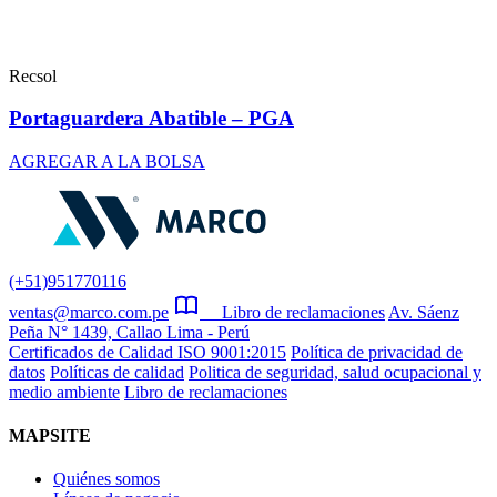
Recsol
Portaguardera Abatible – PGA
AGREGAR A LA BOLSA
(+51)951770116
ventas@marco.com.pe
Libro de reclamaciones
Av. Sáenz
Peña N° 1439, Callao Lima - Perú
Certificados de Calidad ISO 9001:2015
Política de privacidad de
datos
Políticas de calidad
Politica de seguridad, salud ocupacional y
medio ambiente
Libro de reclamaciones
MAPSITE
Quiénes somos