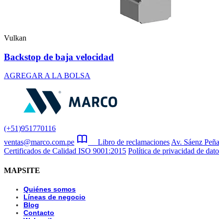
Vulkan
Backstop de baja velocidad
AGREGAR A LA BOLSA
(+51)951770116
ventas@marco.com.pe
Libro de reclamaciones
Av. Sáenz Peña
Certificados de Calidad ISO 9001:2015
Política de privacidad de dato
MAPSITE
Quiénes somos
Líneas de negocio
Blog
Contacto