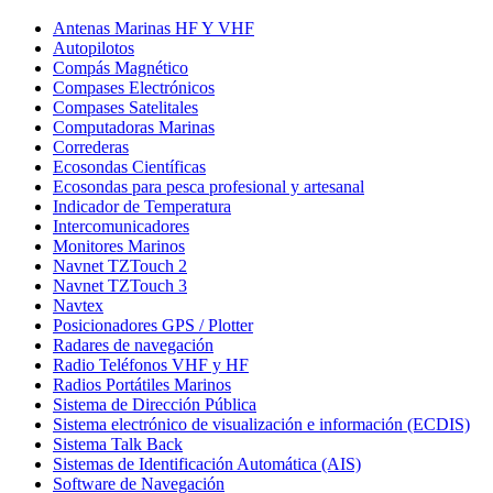
Antenas Marinas HF Y VHF
Autopilotos
Compás Magnético
Compases Electrónicos
Compases Satelitales
Computadoras Marinas
Correderas
Ecosondas Científicas
Ecosondas para pesca profesional y artesanal
Indicador de Temperatura
Intercomunicadores
Monitores Marinos
Navnet TZTouch 2
Navnet TZTouch 3
Navtex
Posicionadores GPS / Plotter
Radares de navegación
Radio Teléfonos VHF y HF
Radios Portátiles Marinos
Sistema de Dirección Pública
Sistema electrónico de visualización e información (ECDIS)
Sistema Talk Back
Sistemas de Identificación Automática (AIS)
Software de Navegación