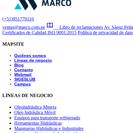
(+51)951770116
ventas@marco.com.pe
Libro de reclamaciones
Av. Sáenz Peña
Certificados de Calidad ISO 9001:2015
Política de privacidad de dato
MAPSITE
Quiénes somos
Líneas de negocio
Blog
Contacto
Webmail
SIGESLUB
Campus
LÍNEAS DE NEGOCIO
Oleohidráulica Minera
Oleo hidráulica Móvil
Equipos para transporte refrigerado
Herramientas Hidráulicas
Mangueras Hidráulicas e Industriales