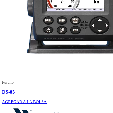
Furuno
DS-85
AGREGAR A LA BOLSA