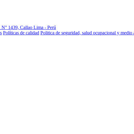
 N° 1439, Callao Lima - Perú
s
Políticas de calidad
Politica de seguridad, salud ocupacional y medio