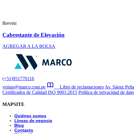
Brevini
Cabrestante de Elevación
AGREGAR A LA BOLSA
(+51)951770116
ventas@marco.com.pe
Libro de reclamaciones
Av. Sáenz Peña
Certificados de Calidad ISO 9001:2015
Política de privacidad de dato
MAPSITE
Quiénes somos
Líneas de negocio
Blog
Contacto