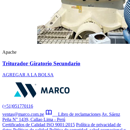
Apache
Triturador Giratorio Secundario
AGREGAR A LA BOLSA
(+51)951770116
ventas@marco.com.pe
Libro de reclamaciones
Av. Sáenz
Peña N° 1439, Callao Lima - Perú
Certificados de Calidad ISO 9001:2015
Política de privacidad de
datos
Políticas de calidad
Politica de seguridad, salud ocupacional y