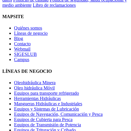
medio ambiente
Libro de reclamaciones
MAPSITE
Quiénes somos
Líneas de negocio
Blog
Contacto
Webmail
SIGESLUB
Campus
LÍNEAS DE NEGOCIO
Oleohidráulica Minera
Oleo hidráulica Móvil
Equipos para transporte refrigerado
Herramientas Hidráulicas
Mangueras Hidráulicas e Industriales
Equipos y Sistemas de Lubricación
Equipos de Navegación, Comunicación y Pesca
Equipos de Cubierta para Pesca
Equipos de Transmisión de Potencia
Equipos de Trituración y Cribado