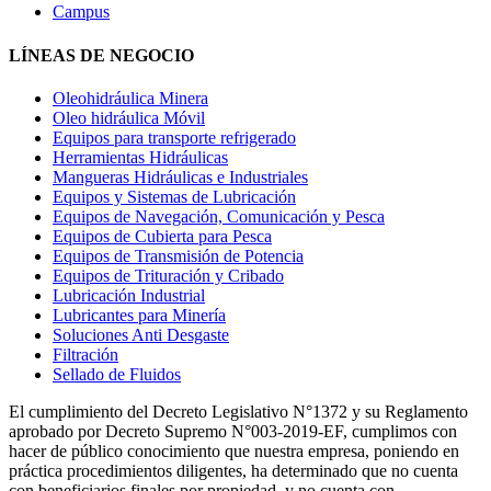
Campus
LÍNEAS DE NEGOCIO
Oleohidráulica Minera
Oleo hidráulica Móvil
Equipos para transporte refrigerado
Herramientas Hidráulicas
Mangueras Hidráulicas e Industriales
Equipos y Sistemas de Lubricación
Equipos de Navegación, Comunicación y Pesca
Equipos de Cubierta para Pesca
Equipos de Transmisión de Potencia
Equipos de Trituración y Cribado
Lubricación Industrial
Lubricantes para Minería
Soluciones Anti Desgaste
Filtración
Sellado de Fluidos
El cumplimiento del Decreto Legislativo N°1372 y su Reglamento
aprobado por Decreto Supremo N°003-2019-EF, cumplimos con
hacer de público conocimiento que nuestra empresa, poniendo en
práctica procedimientos diligentes, ha determinado que no cuenta
con beneficiarios finales por propiedad, y no cuenta con