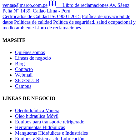
ventas@marco.com.pe
Libro de reclamaciones
Av. Sáenz
Peña N° 1439, Callao Lima - Perú
Certificados de Calidad ISO 9001:2015
Política de privacidad de
datos
Políticas de calidad
Politica de seguridad, salud ocupacional y
medio ambiente
Libro de reclamaciones
MAPSITE
Quiénes somos
Líneas de negocio
Blog
Contacto
Webmail
SIGESLUB
Campus
LÍNEAS DE NEGOCIO
Oleohidráulica Minera
Oleo hidráulica Móvil
Equipos para transporte refrigerado
Herramientas Hidráulicas
Mangueras Hidráulicas e Industriales
Equipos y Sistemas de Lubricación