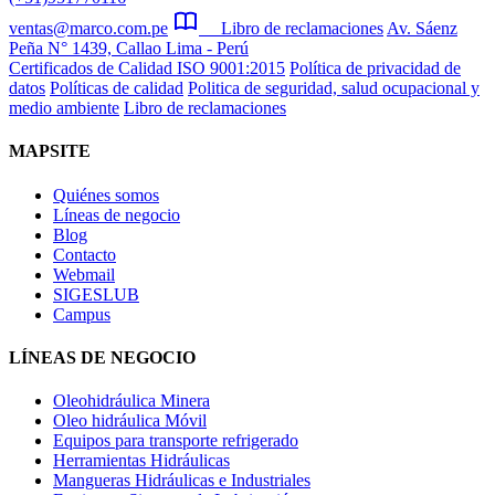
ventas@marco.com.pe
Libro de reclamaciones
Av. Sáenz
Peña N° 1439, Callao Lima - Perú
Certificados de Calidad ISO 9001:2015
Política de privacidad de
datos
Políticas de calidad
Politica de seguridad, salud ocupacional y
medio ambiente
Libro de reclamaciones
MAPSITE
Quiénes somos
Líneas de negocio
Blog
Contacto
Webmail
SIGESLUB
Campus
LÍNEAS DE NEGOCIO
Oleohidráulica Minera
Oleo hidráulica Móvil
Equipos para transporte refrigerado
Herramientas Hidráulicas
Mangueras Hidráulicas e Industriales