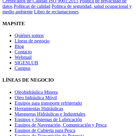
Certificados de Calidad ISO 9001:2015
Política de privacidad de
datos
Políticas de calidad
Politica de seguridad, salud ocupacional y
medio ambiente
Libro de reclamaciones
MAPSITE
Quiénes somos
Líneas de negocio
Blog
Contacto
Webmail
SIGESLUB
Campus
LÍNEAS DE NEGOCIO
Oleohidráulica Minera
Oleo hidráulica Móvil
Equipos para transporte refrigerado
Herramientas Hidráulicas
Mangueras Hidráulicas e Industriales
Equipos y Sistemas de Lubricación
Equipos de Navegación, Comunicación y Pesca
Equipos de Cubierta para Pesca
Equipos de Transmisión de Potencia