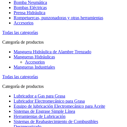
Bomba Neumática
Bombas Eléctricas
Prensa Hidráulica
Rompetuercas, punzonadoras y otras herramientas
Accesorios
Todas las categorías
Categoría de productos
Manguera Hidráulica de Alambre Trenzado
Mangueras Hidráulicas
Accesorios
Mangueras Industriales
Todas las categorías
Categoría de productos
Lubricador a Gas para Grasa
Lubricador Electromecánico para Grasa
Equipo de lubricación Electromecánico para Aceite
Sistemas de Engrase Simple Línea
Herramientas de Lubricación
Sistemas de Reabastecimiento de Combustibles
Despresurizado