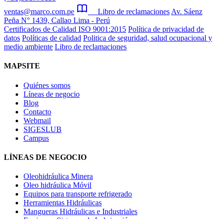
ventas@marco.com.pe
Libro de reclamaciones
Av. Sáenz
Peña N° 1439, Callao Lima - Perú
Certificados de Calidad ISO 9001:2015
Política de privacidad de
datos
Políticas de calidad
Politica de seguridad, salud ocupacional y
medio ambiente
Libro de reclamaciones
MAPSITE
Quiénes somos
Líneas de negocio
Blog
Contacto
Webmail
SIGESLUB
Campus
LÍNEAS DE NEGOCIO
Oleohidráulica Minera
Oleo hidráulica Móvil
Equipos para transporte refrigerado
Herramientas Hidráulicas
Mangueras Hidráulicas e Industriales