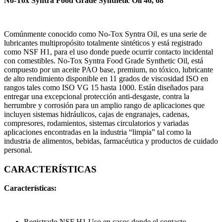
No-Tox Syntra Food Grade Synthetic Oil 46, 68
Comúnmente conocido como No-Tox Syntra Oil, es una serie de
lubricantes multipropósito totalmente sintéticos y está registrado
como NSF H1, para el uso donde puede ocurrir contacto incidental
con comestibles. No-Tox Syntra Food Grade Synthetic Oil, está
compuesto por un aceite PAO base, premium, no tóxico, lubricante
de alto rendimiento disponible en 11 grados de viscosidad ISO en
rangos tales como ISO VG 15 hasta 1000. Están diseñados para
entregar una excepcional protección anti-desgaste, contra la
herrumbre y corrosión para un amplio rango de aplicaciones que
incluyen sistemas hidráulicos, cajas de engranajes, cadenas,
compresores, rodamientos, sistemas circulatorios y variadas
aplicaciones encontradas en la industria “limpia” tal como la
industria de alimentos, bebidas, farmacéutica y productos de cuidado
personal.
CARACTERÍSTICAS
Características:
Registrado NSF H1 Uso en casos donde el contacto