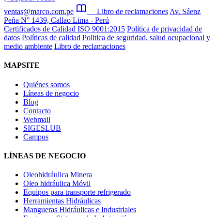
ventas@marco.com.pe
Libro de reclamaciones
Av. Sáenz
Peña N° 1439, Callao Lima - Perú
Certificados de Calidad ISO 9001:2015
Política de privacidad de
datos
Políticas de calidad
Politica de seguridad, salud ocupacional y
medio ambiente
Libro de reclamaciones
MAPSITE
Quiénes somos
Líneas de negocio
Blog
Contacto
Webmail
SIGESLUB
Campus
LÍNEAS DE NEGOCIO
Oleohidráulica Minera
Oleo hidráulica Móvil
Equipos para transporte refrigerado
Herramientas Hidráulicas
Mangueras Hidráulicas e Industriales