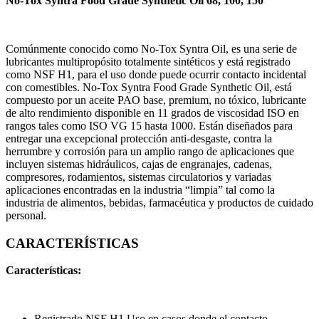
No-Tox Syntra Food Grade Synthetic Oil 68, 100, 150
Comúnmente conocido como No-Tox Syntra Oil, es una serie de
lubricantes multipropósito totalmente sintéticos y está registrado
como NSF H1, para el uso donde puede ocurrir contacto incidental
con comestibles. No-Tox Syntra Food Grade Synthetic Oil, está
compuesto por un aceite PAO base, premium, no tóxico, lubricante
de alto rendimiento disponible en 11 grados de viscosidad ISO en
rangos tales como ISO VG 15 hasta 1000. Están diseñados para
entregar una excepcional protección anti-desgaste, contra la
herrumbre y corrosión para un amplio rango de aplicaciones que
incluyen sistemas hidráulicos, cajas de engranajes, cadenas,
compresores, rodamientos, sistemas circulatorios y variadas
aplicaciones encontradas en la industria “limpia” tal como la
industria de alimentos, bebidas, farmacéutica y productos de cuidado
personal.
CARACTERÍSTICAS
Características:
Registrado NSF H1 Uso en casos donde el contacto