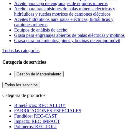
Aceite para caja de engranajes de equipos mineros
Aceite para transmisiones de palas mineras eléctricas y
hidráulicas y ruedas motrices de camiones eléctricos
Aceites hidráulicos para palas eléctricas, hidráulicas y
camiones mineros
Equipos de análisis de aceite
Grasa para engranajes abiertos de palas eléctricas y molinos
Grasa para rodamientos, pines y bocinas de equipo móvil
Todas las categorías
Categoría de servicios
Gestión de Mantenimiento
Todos los servicios
Categoría de productos
Bimetálicos: REC-ALLOY
FABRICACIONES ESPECIALES
Fundidos: REC-CAST
Impacto: REC-IMPACT
Polímeros: REC-POLI