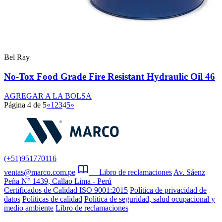
Bel Ray
No-Tox Food Grade Fire Resistant Hydraulic Oil 46
AGREGAR A LA BOLSA
Página 4 de 5
«
1
2
3
4
5
»
(+51)951770116
ventas@marco.com.pe
Libro de reclamaciones
Av. Sáenz
Peña N° 1439, Callao Lima - Perú
Certificados de Calidad ISO 9001:2015
Política de privacidad de
datos
Políticas de calidad
Politica de seguridad, salud ocupacional y
medio ambiente
Libro de reclamaciones