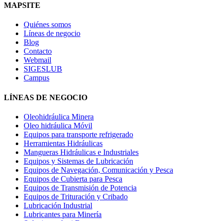
MAPSITE
Quiénes somos
Líneas de negocio
Blog
Contacto
Webmail
SIGESLUB
Campus
LÍNEAS DE NEGOCIO
Oleohidráulica Minera
Oleo hidráulica Móvil
Equipos para transporte refrigerado
Herramientas Hidráulicas
Mangueras Hidráulicas e Industriales
Equipos y Sistemas de Lubricación
Equipos de Navegación, Comunicación y Pesca
Equipos de Cubierta para Pesca
Equipos de Transmisión de Potencia
Equipos de Trituración y Cribado
Lubricación Industrial
Lubricantes para Minería