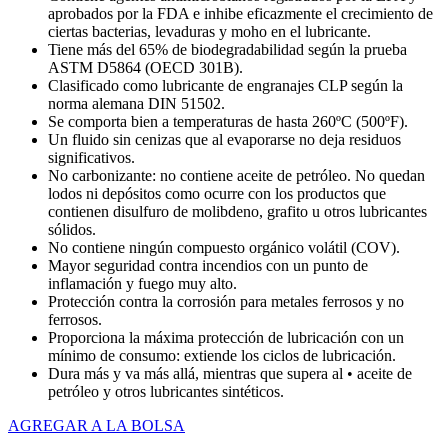
aprobados por la FDA e inhibe eficazmente el crecimiento de
ciertas bacterias, levaduras y moho en el lubricante.
Tiene más del 65% de biodegradabilidad según la prueba
ASTM D5864 (OECD 301B).
Clasificado como lubricante de engranajes CLP según la
norma alemana DIN 51502.
Se comporta bien a temperaturas de hasta 260ºC (500ºF).
Un fluido sin cenizas que al evaporarse no deja residuos
significativos.
No carbonizante: no contiene aceite de petróleo. No quedan
lodos ni depósitos como ocurre con los productos que
contienen disulfuro de molibdeno, grafito u otros lubricantes
sólidos.
No contiene ningún compuesto orgánico volátil (COV).
Mayor seguridad contra incendios con un punto de
inflamación y fuego muy alto.
Protección contra la corrosión para metales ferrosos y no
ferrosos.
Proporciona la máxima protección de lubricación con un
mínimo de consumo: extiende los ciclos de lubricación.
Dura más y va más allá, mientras que supera al • aceite de
petróleo y otros lubricantes sintéticos.
AGREGAR A LA BOLSA