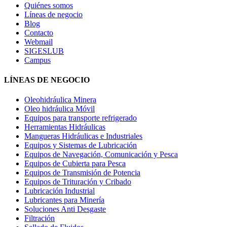
Quiénes somos
Líneas de negocio
Blog
Contacto
Webmail
SIGESLUB
Campus
LÍNEAS DE NEGOCIO
Oleohidráulica Minera
Oleo hidráulica Móvil
Equipos para transporte refrigerado
Herramientas Hidráulicas
Mangueras Hidráulicas e Industriales
Equipos y Sistemas de Lubricación
Equipos de Navegación, Comunicación y Pesca
Equipos de Cubierta para Pesca
Equipos de Transmisión de Potencia
Equipos de Trituración y Cribado
Lubricación Industrial
Lubricantes para Minería
Soluciones Anti Desgaste
Filtración