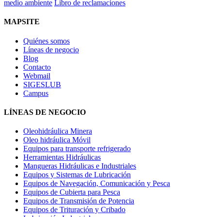
medio ambiente
Libro de reclamaciones
MAPSITE
Quiénes somos
Líneas de negocio
Blog
Contacto
Webmail
SIGESLUB
Campus
LÍNEAS DE NEGOCIO
Oleohidráulica Minera
Oleo hidráulica Móvil
Equipos para transporte refrigerado
Herramientas Hidráulicas
Mangueras Hidráulicas e Industriales
Equipos y Sistemas de Lubricación
Equipos de Navegación, Comunicación y Pesca
Equipos de Cubierta para Pesca
Equipos de Transmisión de Potencia
Equipos de Trituración y Cribado