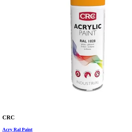
CRC
Acry Ral Paint