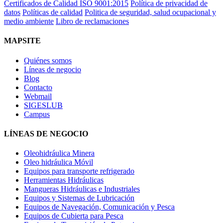
Certificados de Calidad ISO 9001:2015
Política de privacidad de
datos
Políticas de calidad
Politica de seguridad, salud ocupacional y
medio ambiente
Libro de reclamaciones
MAPSITE
Quiénes somos
Líneas de negocio
Blog
Contacto
Webmail
SIGESLUB
Campus
LÍNEAS DE NEGOCIO
Oleohidráulica Minera
Oleo hidráulica Móvil
Equipos para transporte refrigerado
Herramientas Hidráulicas
Mangueras Hidráulicas e Industriales
Equipos y Sistemas de Lubricación
Equipos de Navegación, Comunicación y Pesca
Equipos de Cubierta para Pesca