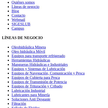
Quiénes somos
Líneas de negocio
Blog
Contacto
Webmail
SIGESLUB
Campus
LÍNEAS DE NEGOCIO
Oleohidráulica Minera
Oleo hidráulica Móvil
Equipos para transporte refrigerado
Herramientas Hidráulicas
Mangueras Hidráulicas e Industriales
Equipos y Sistemas de Lubricación
Equipos de Navegación, Comunicación y Pesca
Equipos de Cubierta para Pesca
Equipos de Transmisión de Potencia
Equipos de Trituración y Cribado
Lubricación Industrial
Lubricantes para Minería
Soluciones Anti Desgaste
Filtración
Sellado de Fluidos