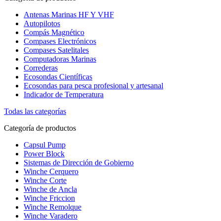
Antenas Marinas HF Y VHF
Autopilotos
Compás Magnético
Compases Electrónicos
Compases Satelitales
Computadoras Marinas
Correderas
Ecosondas Científicas
Ecosondas para pesca profesional y artesanal
Indicador de Temperatura
Todas las categorías
Categoría de productos
Capsul Pump
Power Block
Sistemas de Dirección de Gobierno
Winche Cerquero
Winche Corte
Winche de Ancla
Winche Friccion
Winche Remolque
Winche Varadero