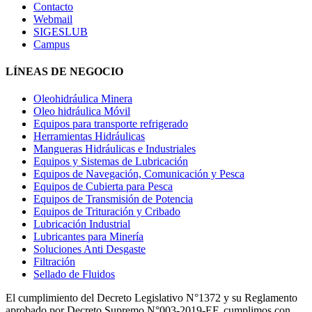
Contacto
Webmail
SIGESLUB
Campus
LÍNEAS DE NEGOCIO
Oleohidráulica Minera
Oleo hidráulica Móvil
Equipos para transporte refrigerado
Herramientas Hidráulicas
Mangueras Hidráulicas e Industriales
Equipos y Sistemas de Lubricación
Equipos de Navegación, Comunicación y Pesca
Equipos de Cubierta para Pesca
Equipos de Transmisión de Potencia
Equipos de Trituración y Cribado
Lubricación Industrial
Lubricantes para Minería
Soluciones Anti Desgaste
Filtración
Sellado de Fluidos
El cumplimiento del Decreto Legislativo N°1372 y su Reglamento
aprobado por Decreto Supremo N°003-2019-EF, cumplimos con