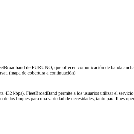
roadband de FURUNO, que ofrecen comunicación de banda ancha de ba
arsat. (mapa de cobertura a continuación).
asta 432 kbps). FleetBroadBand permite a los usuarios utilizar el se
 los buques para una variedad de necesidades, tanto para fines operat