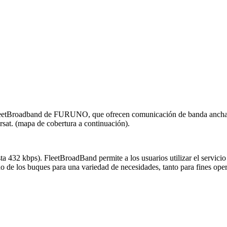
roadband de FURUNO, que ofrecen comunicación de banda ancha de ba
arsat. (mapa de cobertura a continuación).
asta 432 kbps). FleetBroadBand permite a los usuarios utilizar el se
 los buques para una variedad de necesidades, tanto para fines operat