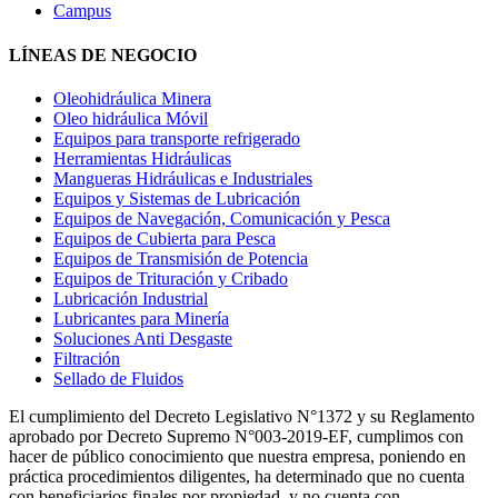
Campus
LÍNEAS DE NEGOCIO
Oleohidráulica Minera
Oleo hidráulica Móvil
Equipos para transporte refrigerado
Herramientas Hidráulicas
Mangueras Hidráulicas e Industriales
Equipos y Sistemas de Lubricación
Equipos de Navegación, Comunicación y Pesca
Equipos de Cubierta para Pesca
Equipos de Transmisión de Potencia
Equipos de Trituración y Cribado
Lubricación Industrial
Lubricantes para Minería
Soluciones Anti Desgaste
Filtración
Sellado de Fluidos
El cumplimiento del Decreto Legislativo N°1372 y su Reglamento
aprobado por Decreto Supremo N°003-2019-EF, cumplimos con
hacer de público conocimiento que nuestra empresa, poniendo en
práctica procedimientos diligentes, ha determinado que no cuenta
con beneficiarios finales por propiedad, y no cuenta con