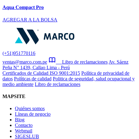
Aqua Compact Pro
AGREGAR A LA BOLSA
(+51)951770116
ventas@marco.com.pe
Libro de reclamaciones
Av. Sáenz
Peña N° 1439, Callao Lima - Perú
Certificados de Calidad ISO 9001:2015
Política de privacidad de
datos
Políticas de calidad
Politica de seguridad, salud ocupacional y
medio ambiente
Libro de reclamaciones
MAPSITE
Quiénes somos
Líneas de negocio
Blog
Contacto
Webmail
SIGESLUB