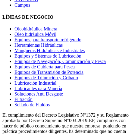
Campus
LÍNEAS DE NEGOCIO
Oleohidráulica Minera
Oleo hidráulica Móvil
Equipos para transporte refrigerado
Herramientas Hidráulicas
Mangueras Hidráulicas e Industriales
Equipos y Sistemas de Lubricación
Equipos de Navegación, Comunicación y Pesca
Equipos de Cubierta para Pesca
Equipos de Transmisión de Potencia
Equipos de Trituración y Cribado
Lubricación Industrial
Lubricantes para Minería
Soluciones Anti Desgaste
Filtración
Sellado de Fluidos
El cumplimiento del Decreto Legislativo N°1372 y su Reglamento
aprobado por Decreto Supremo N°003-2019-EF, cumplimos con
hacer de público conocimiento que nuestra empresa, poniendo en
práctica procedimientos diligentes, ha determinado que no cuenta