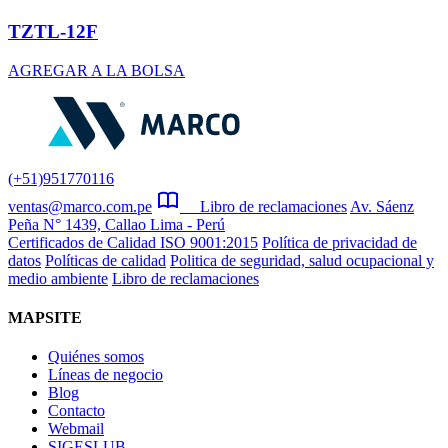
TZTL-12F
AGREGAR A LA BOLSA
(+51)951770116
ventas@marco.com.pe
Libro de reclamaciones
Av. Sáenz
Peña N° 1439, Callao Lima - Perú
Certificados de Calidad ISO 9001:2015
Política de privacidad de
datos
Políticas de calidad
Politica de seguridad, salud ocupacional y
medio ambiente
Libro de reclamaciones
MAPSITE
Quiénes somos
Líneas de negocio
Blog
Contacto
Webmail
SIGESLUB