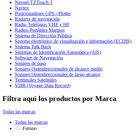
Navnet TZTouch 3
Navtex
Posicionadores GPS / Plotter
Radares de navegación
Radio Teléfonos VHF y HF
Radios Portátiles Marinos
Sistema de Dirección Pública
Sistema electrónico de visualización e información (ECDIS)
Sistema Talk Back
Sistemas de Identificación Automática (AIS)
Software de Navegación
Sonares de paso
Sonares Omnidireccionales de alcance medio
Sonares Omnidireccionales de largo alcance
Terminales Satelitales
VDR (Voyage Data Record)
Filtra aquí los productos por Marca
Todas las marcas
Todas las marcas
Furuno