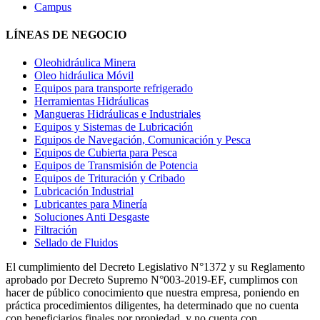
Campus
LÍNEAS DE NEGOCIO
Oleohidráulica Minera
Oleo hidráulica Móvil
Equipos para transporte refrigerado
Herramientas Hidráulicas
Mangueras Hidráulicas e Industriales
Equipos y Sistemas de Lubricación
Equipos de Navegación, Comunicación y Pesca
Equipos de Cubierta para Pesca
Equipos de Transmisión de Potencia
Equipos de Trituración y Cribado
Lubricación Industrial
Lubricantes para Minería
Soluciones Anti Desgaste
Filtración
Sellado de Fluidos
El cumplimiento del Decreto Legislativo N°1372 y su Reglamento
aprobado por Decreto Supremo N°003-2019-EF, cumplimos con
hacer de público conocimiento que nuestra empresa, poniendo en
práctica procedimientos diligentes, ha determinado que no cuenta
con beneficiarios finales por propiedad, y no cuenta con