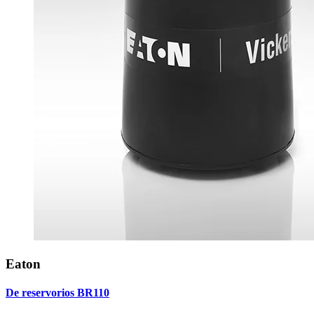
Eaton
De reservorios BR110