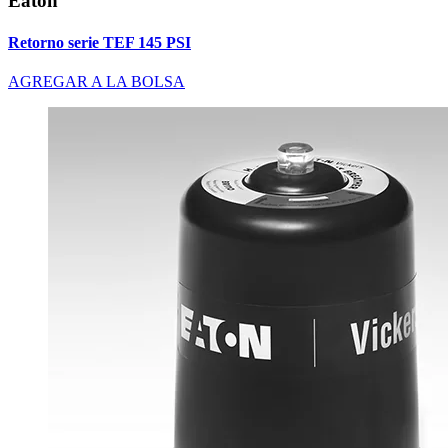
Eaton
Retorno serie TEF 145 PSI
AGREGAR A LA BOLSA