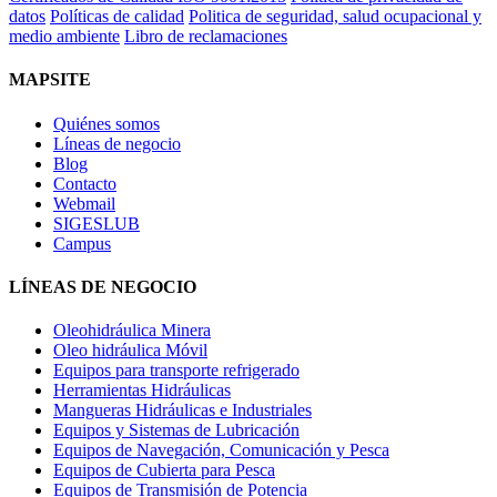
datos
Políticas de calidad
Politica de seguridad, salud ocupacional y
medio ambiente
Libro de reclamaciones
MAPSITE
Quiénes somos
Líneas de negocio
Blog
Contacto
Webmail
SIGESLUB
Campus
LÍNEAS DE NEGOCIO
Oleohidráulica Minera
Oleo hidráulica Móvil
Equipos para transporte refrigerado
Herramientas Hidráulicas
Mangueras Hidráulicas e Industriales
Equipos y Sistemas de Lubricación
Equipos de Navegación, Comunicación y Pesca
Equipos de Cubierta para Pesca
Equipos de Transmisión de Potencia