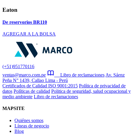
Eaton
De reservorios BR110
AGREGAR A LA BOLSA
(+51)951770116
ventas@marco.com.pe
Libro de reclamaciones
Av. Sáenz
Peña N° 1439, Callao Lima - Perú
Certificados de Calidad ISO 9001:2015
Política de privacidad de
datos
Políticas de calidad
Politica de seguridad, salud ocupacional y
medio ambiente
Libro de reclamaciones
MAPSITE
Quiénes somos
Líneas de negocio
Blog