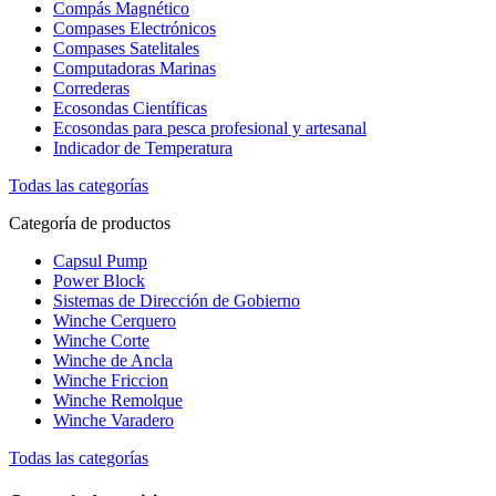
Compás Magnético
Compases Electrónicos
Compases Satelitales
Computadoras Marinas
Correderas
Ecosondas Científicas
Ecosondas para pesca profesional y artesanal
Indicador de Temperatura
Todas las categorías
Categoría de productos
Capsul Pump
Power Block
Sistemas de Dirección de Gobierno
Winche Cerquero
Winche Corte
Winche de Ancla
Winche Friccion
Winche Remolque
Winche Varadero
Todas las categorías