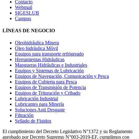
Contacto
Webmail
SIGESLUB
Campus
LÍNEAS DE NEGOCIO
Oleohidráulica Minera
Oleo hidráulica Móvil
Equipos para transporte refrigerado
Herramientas Hidráulicas
Mangueras Hidráulicas e Industriales
Equipos y Sistemas de Lubricación
Equipos de Navegación, Comunicación y Pesca
Equipos de Cubierta para Pesca
Equipos de Transmisión de Potencia
Equipos de Trituración y Cribado
Lubricación Industrial
Lubricantes para Minería
Soluciones Anti Desgaste
Filtración
Sellado de Fluidos
El cumplimiento del Decreto Legislativo N°1372 y su Reglamento
aprobado por Decreto Supremo N°003-2019-EF, cumplimos con