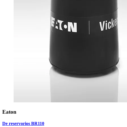
Eaton
De reservorios BR110