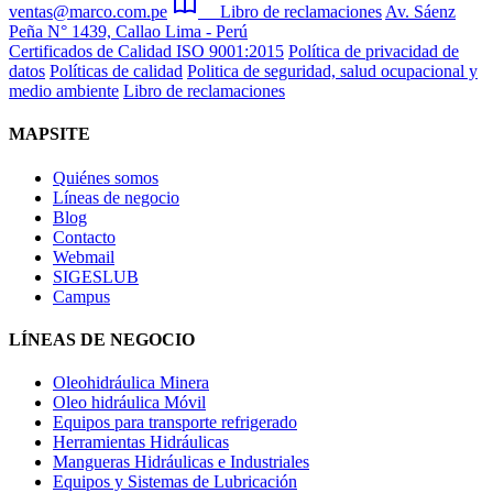
ventas@marco.com.pe
Libro de reclamaciones
Av. Sáenz
Peña N° 1439, Callao Lima - Perú
Certificados de Calidad ISO 9001:2015
Política de privacidad de
datos
Políticas de calidad
Politica de seguridad, salud ocupacional y
medio ambiente
Libro de reclamaciones
MAPSITE
Quiénes somos
Líneas de negocio
Blog
Contacto
Webmail
SIGESLUB
Campus
LÍNEAS DE NEGOCIO
Oleohidráulica Minera
Oleo hidráulica Móvil
Equipos para transporte refrigerado
Herramientas Hidráulicas
Mangueras Hidráulicas e Industriales
Equipos y Sistemas de Lubricación