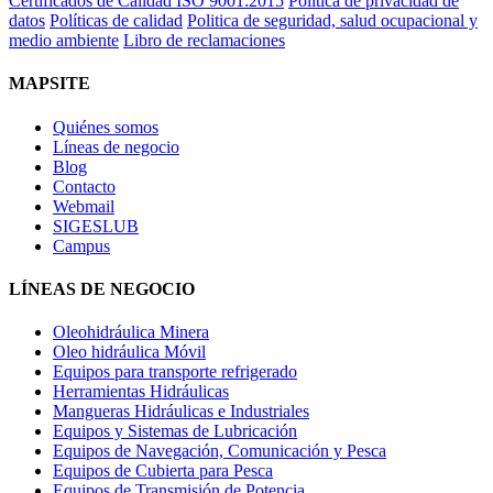
Certificados de Calidad ISO 9001:2015
Política de privacidad de
datos
Políticas de calidad
Politica de seguridad, salud ocupacional y
medio ambiente
Libro de reclamaciones
MAPSITE
Quiénes somos
Líneas de negocio
Blog
Contacto
Webmail
SIGESLUB
Campus
LÍNEAS DE NEGOCIO
Oleohidráulica Minera
Oleo hidráulica Móvil
Equipos para transporte refrigerado
Herramientas Hidráulicas
Mangueras Hidráulicas e Industriales
Equipos y Sistemas de Lubricación
Equipos de Navegación, Comunicación y Pesca
Equipos de Cubierta para Pesca
Equipos de Transmisión de Potencia