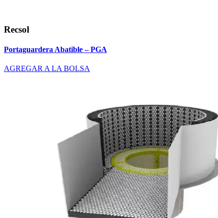
Recsol
Portaguardera Abatible – PGA
AGREGAR A LA BOLSA