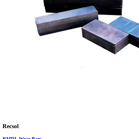
Recsol
RMDL Wear Bars