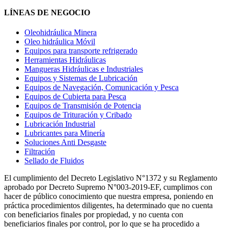
LÍNEAS DE NEGOCIO
Oleohidráulica Minera
Oleo hidráulica Móvil
Equipos para transporte refrigerado
Herramientas Hidráulicas
Mangueras Hidráulicas e Industriales
Equipos y Sistemas de Lubricación
Equipos de Navegación, Comunicación y Pesca
Equipos de Cubierta para Pesca
Equipos de Transmisión de Potencia
Equipos de Trituración y Cribado
Lubricación Industrial
Lubricantes para Minería
Soluciones Anti Desgaste
Filtración
Sellado de Fluidos
El cumplimiento del Decreto Legislativo N°1372 y su Reglamento
aprobado por Decreto Supremo N°003-2019-EF, cumplimos con
hacer de público conocimiento que nuestra empresa, poniendo en
práctica procedimientos diligentes, ha determinado que no cuenta
con beneficiarios finales por propiedad, y no cuenta con
beneficiarios finales por control, por lo que se ha procedido a