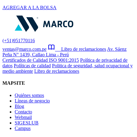
AGREGAR A LA BOLSA
(+51)951770116
ventas@marco.com.pe
Libro de reclamaciones
Av. Sáenz
Peña N° 1439, Callao Lima - Perú
Certificados de Calidad ISO 9001:2015
Política de privacidad de
datos
Políticas de calidad
Politica de seguridad, salud ocupacional y
medio ambiente
Libro de reclamaciones
MAPSITE
Quiénes somos
Líneas de negocio
Blog
Contacto
Webmail
SIGESLUB
Campus